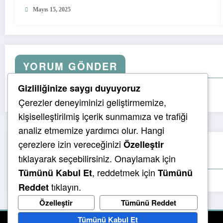
Mayıs 15, 2025
YORUM GÖNDER
Gizliliğinize saygı duyuyoruz
Yorum yapabilmek için
oturum açmalısınız
.
Çerezler deneyiminizi geliştirmemize,
kişiselleştirilmiş içerik sunmamıza ve trafiği
analiz etmemize yardımcı olur. Hangi
çerezlere izin vereceğinizi
Özelleştir
You May Have Missed
tıklayarak seçebilirsiniz. Onaylamak için
, reddetmek için
Tümünü Kabul Et
Tümünü
tıklayın.
Reddet
Özelleştir
Tümünü Reddet
Tümünü Kabul Et