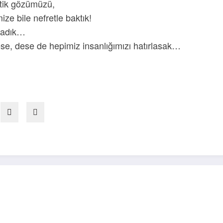
ktik gözümüzü,
ize bile nefretle baktık!
şladık…
se, dese de hepimiz insanlığımızı hatırlasak…