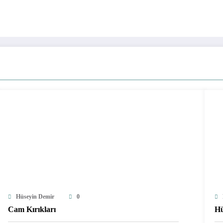
Hüseyin Demir
0
Cam Kırıkları
Hü